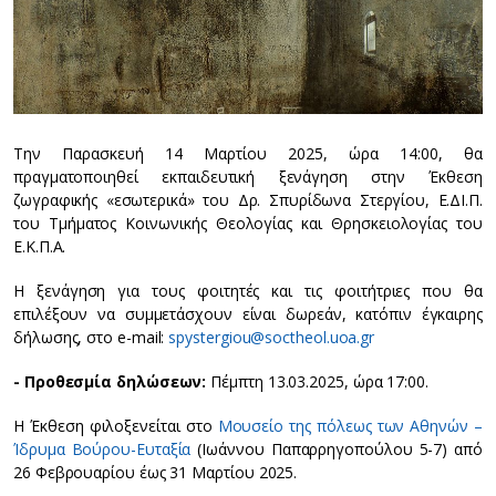
Την Παρασκευή 14 Μαρτίου 2025, ώρα 14:00, θα
πραγματοποιηθεί εκπαιδευτική ξενάγηση στην Έκθεση
ζωγραφικής «εσωτερικά» του Δρ. Σπυρίδωνα Στεργίου, Ε.ΔΙ.Π.
του Τμήματος Κοινωνικής Θεολογίας και Θρησκειολογίας του
Ε.Κ.Π.Α.
Η ξενάγηση για τους φοιτητές και τις φοιτήτριες που θα
επιλέξουν να συμμετάσχουν είναι δωρεάν, κατόπιν έγκαιρης
δήλωσης, στο e-mail:
spystergiou@soctheol.uoa.gr
- Προθεσμία δηλώσεων:
Πέμπτη 13.03.2025, ώρα 17:00.
Η Έκθεση φιλοξενείται στο
Μουσείο της πόλεως των Αθηνών –
Ίδρυμα Βούρου-Ευταξία
(Ιωάννου Παπαρρηγοπούλου 5-7) από
26 Φεβρουαρίου έως 31 Μαρτίου 2025.